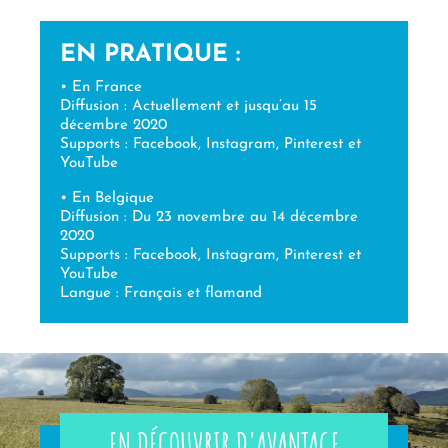
EN PRATIQUE :
• En France
Diffusion : Actuellement et jusqu’au 15
décembre 2020
Supports : Facebook, Instagram, Pinterest et
YouTube
• En Belgique
Diffusion : Du 23 novembre au 14 décembre
2020
Supports : Facebook, Instagram, Pinterest et
YouTube
Langue : Français et flamand
EN DÉCOUVRIR D'AVANTAGE