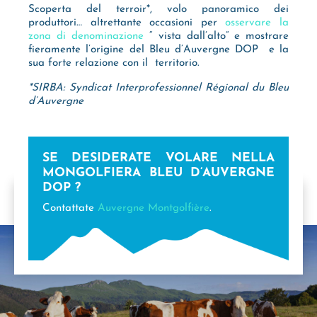
Scoperta del terroir*, volo panoramico dei
produttori… altrettante occasioni per
osservare la
zona di denominazione
“ vista dall’alto” e mostrare
fieramente l’origine del Bleu d’Auvergne DOP e la
sua forte relazione con il territorio.
*SIRBA: Syndicat Interprofessionnel Régional du Bleu
d’Auvergne
SE DESIDERATE VOLARE NELLA
MONGOLFIERA BLEU D’AUVERGNE
DOP ?
Contattate
Auvergne Montgolfière
.