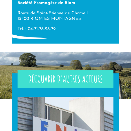
Société Fromagère de Riom
Route de Saint-Etienne de Chomeil
15400 RIOM-ES-MONTAGNES
Tél. : 04-71-78-28-79
DÉCOUVRIR D'AUTRES ACTEURS