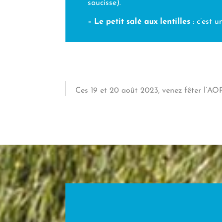
saucisse).
– Le petit salé aux lentilles
: c’est 
Ces 19 et 20 août 2023, venez fêter l’A