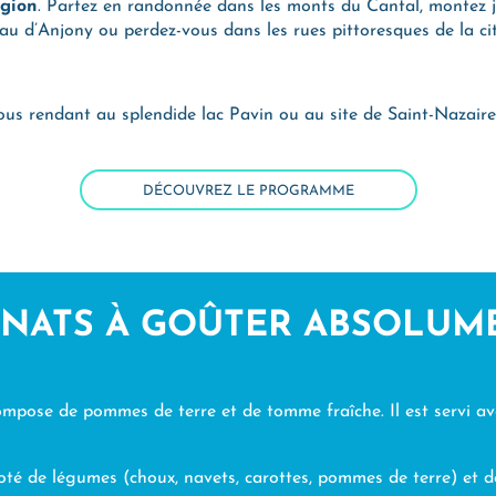
égion
. Partez en randonnée dans les monts du Cantal, montez
eau d’Anjony ou perdez-vous dans les rues pittoresques de la c
vous rendant au splendide lac Pavin ou au site de Saint-Nazai
DÉCOUVREZ LE PROGRAMME
GNATS À GOÛTER ABSOLUM
ompose de pommes de terre et de tomme fraîche. Il est servi a
ijoté de légumes (choux, navets, carottes, pommes de terre) et 