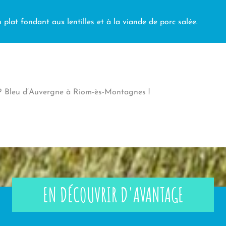
un plat fondant aux lentilles et à la viande de porc salée.
OP Bleu d’Auvergne à Riom-ès-Montagnes !
EN DÉCOUVRIR D'AVANTAGE