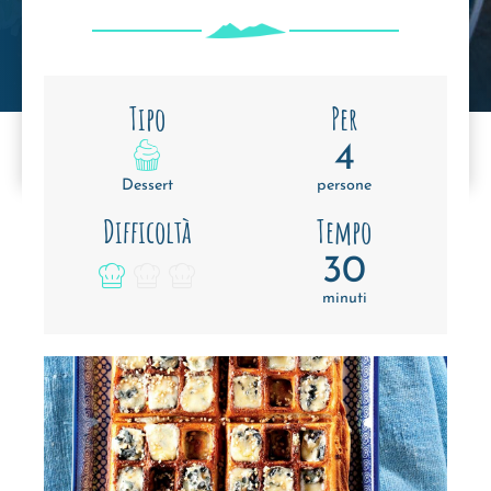
Tipo
Per
4
Dessert
persone
Difficoltà
Tempo
30
minuti