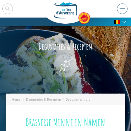
Degustaties & Recepten
Home
Degustaties & Recepten
Degustaties
COMBINATIE BIER + KAAS
Brasserie Minne in Namen