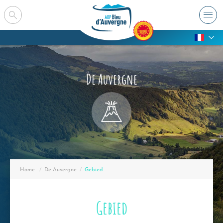
De Auvergne
Home
De Auvergne
Bezig :
Gebied
Gebied