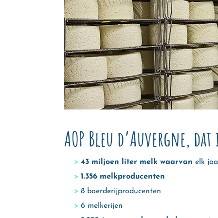
AOP Bleu d’Auvergne, dat 
43 miljoen liter melk waarvan
elk ja
1.356 melkproducenten
8 boerderijproducenten
6 melkerijen