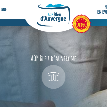
N
RGNE
EN EV
AOP Bleu d’Auvergne