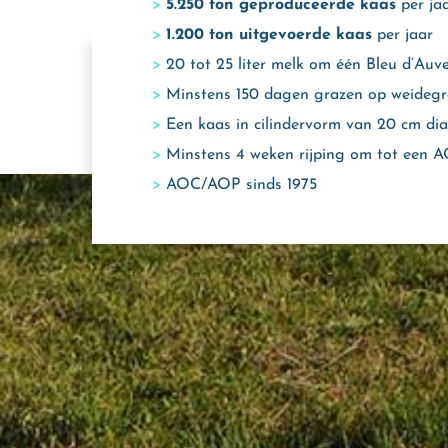
5.250 ton geproduceerde kaas
per ja
1.200 ton uitgevoerde kaas
per jaar
20 tot 25 liter melk om één Bleu d’Auve
Minstens 150 dagen grazen op weideg
Een kaas in cilindervorm van 20 cm di
Minstens 4 weken rijping om tot een 
AOC/AOP sinds 1975