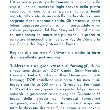
L’Alvernia si presta perfettamente a un pic-nic sulle
rive di uno dei numerosi laghi scavati nella pietra
vulcanica, a una gita su percorsi talvolta tenuti
segreti, alla visita di un castello medievale o di una
sorgente d’acqua termale calda. Gli amatori di sport
intensi apprezzeranno un salto in paracadute o un
volo in parapendio dal Puy Mary nel Cantal mentre
chi ama sensazioni nuove ma più tranquille preferirà
sorvolare in mongolfiera il celebre Puy de Dôme e la
sua Chaîne des Puys (catena dei Puys).
Regione di ricco terroir*, l’Alvernia è anche
la terra
di un’eccellente gastronomia
.
“L’Alvernia è un gran vassoio di formaggi”
, di cui
cinque sono classificati DOP: Cantal, Saint-Nectaire,
Fourme d’Ambert, Salers e Bleu d’Auvergne. Questi
formaggi DOP costellano un itinerario turistico in 40
tappe ripartite su 200 km : la “Strada dei Formaggi
DOP dell’Alvernia”, spunto di scoperta del patrimonio
naturale e gastronomico della regione. Durante le 37
tappe della Strada dei Formaggi (produttori
artigianali, caseifici-latterie, stagionatori), scoprirete
tutta la diversità dei terroir*, dei sapori e del savoir-